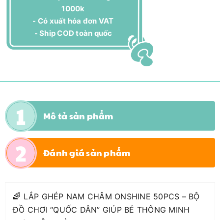
1000k
- Có xuất hóa đơn VAT
- Ship COD toàn quốc
Mô tả sản phẩm
Đánh giá sản phẩm
🌈 LẮP GHÉP NAM CHÂM ONSHINE 50PCS – BỘ
ĐỒ CHƠI “QUỐC DÂN” GIÚP BÉ THÔNG MINH