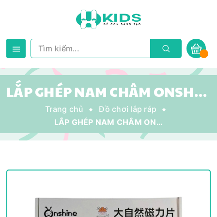
LẮP GHÉP NAM CHÂM ONSHINE 50PCS – BỘ ĐỒ CHƠI “QUỐC DÂN” GIÚP BÉ THÔNG MINH HƠN MỖI NGÀY
Trang chủ
Đồ chơi lắp ráp
LẮP GHÉP NAM CHÂM ONSHINE 50PCS – BỘ ĐỒ CHƠI “QUỐC DÂN” GIÚP BÉ THÔNG MINH HƠN MỖI NGÀY