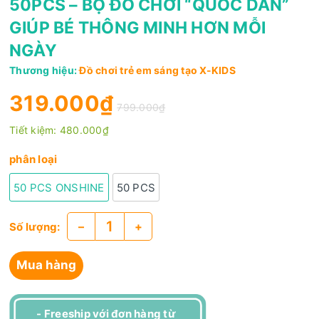
50PCS – BỘ ĐỒ CHƠI “QUỐC DÂN”
GIÚP BÉ THÔNG MINH HƠN MỖI
NGÀY
Thương hiệu:
Đồ chơi trẻ em sáng tạo X-KIDS
319.000₫
799.000₫
Tiết kiệm:
480.000₫
phân loại
50 PCS ONSHINE
50 PCS
–
+
Số lượng:
Mua hàng
- Freeship với đơn hàng từ