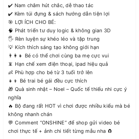
✔️ Nam châm hút chắc, dễ thao tác
✔️ Kèm túi đựng & sách hướng dẫn tiện lợi
🎯 LỢI ÍCH CHO BÉ:
🧠 Phát triển tư duy logic & không gian 3D
🖐️ Rèn luyện sự khéo léo và tập trung
💡 Kích thích sáng tạo không giới hạn
👨‍👩‍👧 Bé có thể chơi cùng ba mẹ cực vui
📵 Hạn chế xem điện thoại, ipad hiệu quả
👶 Phù hợp cho bé từ 3 tuổi trở lên
👧👦 Bé trai bé gái đều cực thích
🎁 Quà sinh nhật – Noel – Quốc tế thiếu nhi cực ý
nghĩa
🔥 Bộ đang rất HOT vì chơi được nhiều kiểu mà bé
không nhanh chán
💬 Comment “ONSHINE” để shop gửi video bé
chơi thực tế + ảnh chi tiết từng mẫu nha 🧲