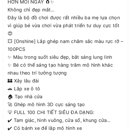
HƠN MỖI NGÀY 🧲✨
Không chỉ đẹp mắt…
Đây là bộ đồ chơi được rất nhiều ba mẹ lựa chọn
vì giúp bé vừa chơi vừa phát triển tư duy cực tốt
😍
💥 [Onshine] Lắp ghép nam châm sắc màu rực rỡ –
100PCS
✨ Màu trong suốt siêu đẹp, bắt sáng lung linh
✨ Bé có thể sáng tạo hàng trăm mô hình khác
nhau theo trí tưởng tượng
🏰 Xây lâu đài
🚗 Lắp xe ô tô
🏠 Tạo nhà cửa
🚀 Ghép mô hình 3D cực sáng tạo
💡 FULL 100 CHI TIẾT SIÊU ĐA DẠNG:
✔️ Tam giác, hình vuông, cửa sổ, khung cửa…
✔️ Có bánh xe để lắp mô hình xe