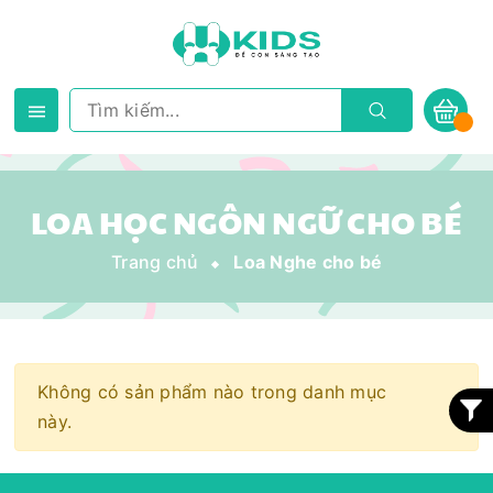
LOA HỌC NGÔN NGỮ CHO BÉ
Trang chủ
Loa Nghe cho bé
Không có sản phẩm nào trong danh mục
này.