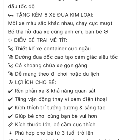
đấu tốc độ
🏎️ TẶNG KÈM 6 XE ĐUA KIM LOẠI:
Mỗi xe màu sắc khác nhau, chạy cực mượt
Bé tha hồ đua xe cùng anh em, bạn bè 🎯
✨ ĐIỂM BÉ TRAI MÊ TÍT:
🚀 Thiết kế xe container cực ngầu
🚀 Đường đua dốc cao tạo cảm giác siêu tốc
🚀 Có khoang chứa xe gọn gàng
🚀 Dễ mang theo đi chơi hoặc du lịch
🎯 LỢI ÍCH CHO BÉ:
✔️ Rèn phản xạ & khả năng quan sát
✔️ Tăng vận động thay vì xem điện thoại
✔️ Kích thích trí tưởng tượng & sáng tạo
✔️ Giúp bé chơi cùng bạn bè vui hơn
📏 Kích thước lớn, bé cầm cực thích
👦 Phù hợp cho bé từ 3 tuổi trở lên