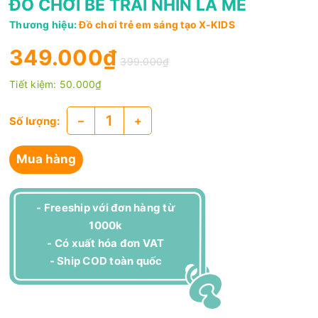
ĐỒ CHƠI BÉ TRAI NHÌN LÀ MÊ
Thương hiệu:
Đồ chơi trẻ em sáng tạo X-KIDS
349.000₫
399.000₫
Tiết kiệm:
50.000₫
–
+
Số lượng:
Mua hàng
- Freeship với đơn hàng từ
1000k
- Có xuất hóa đơn VAT
- Ship COD toàn quốc