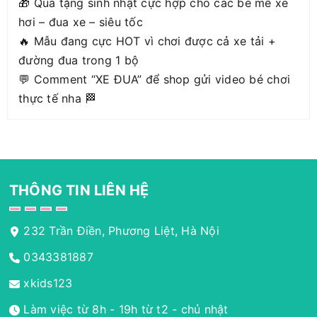
🎁 Quà tặng sinh nhật cực hợp cho các bé mê xe
hơi – đua xe – siêu tốc
🔥 Mẫu đang cực HOT vì chơi được cả xe tải +
đường đua trong 1 bộ
💬 Comment “XE ĐUA” để shop gửi video bé chơi
thực tế nha 🏁
THÔNG TIN LIÊN HỆ
232 Trần Điền, Phương Liệt, Hà Nội
0343381887
xkids123
Làm việc từ 8h - 19h từ t2 - chủ nhật