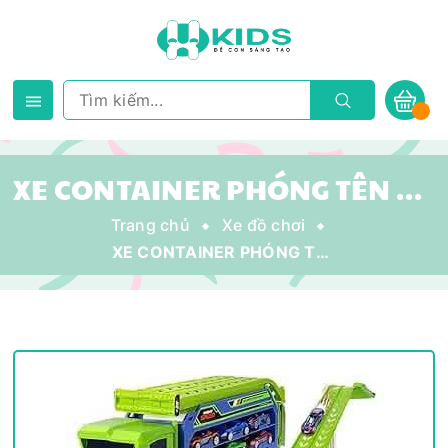
XE CONTAINER PHÓNG TÊN LỬA – ĐỒ CHƠI BÉ TRAI NHÌN LÀ MÊ
Trang chủ
Xe đồ chơi
XE CONTAINER PHÓNG TÊN LỬA – ĐỒ CHƠI BÉ TRAI NHÌN LÀ MÊ