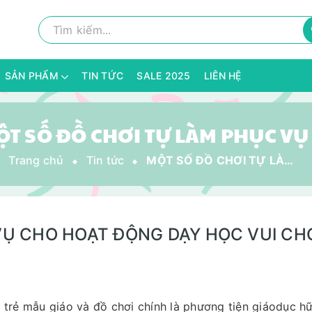
SẢN PHẨM
TIN TỨC
SALE 2025
LIÊN HỆ
Trang chủ
Tin tức
MỘT SỐ ĐỒ CHƠI TỰ LÀM PHỤC VỤ CHO HOẠT ĐỘNG DẠY HỌC VUI CHOI CỦA TRẺ
VỤ CHO HOẠT ĐỘNG DẠY HỌC VUI CH
trẻ mẫu giáo và đồ chơi chính là phương tiện giáodục hữu