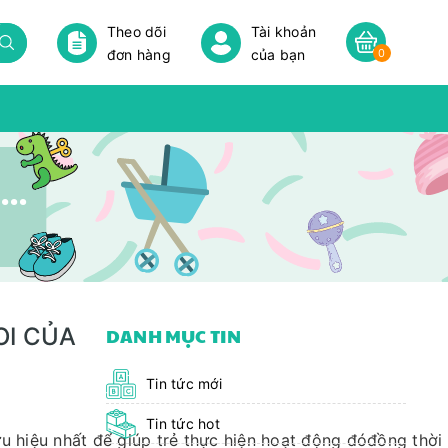
Theo dõi
Tài khoản
đơn hàng
của bạn
0
MỘT SỐ ĐỒ CHƠI TỰ LÀM PHỤC VỤ CHO HOẠT ĐỘNG DẠY HỌC VUI CHOI CỦA TRẺ
OI CỦA
DANH MỤC TIN
Tin tức mới
Tin tức hot
 hiệu nhất để giúp trẻ thực hiện hoạt động đóđồng thời c