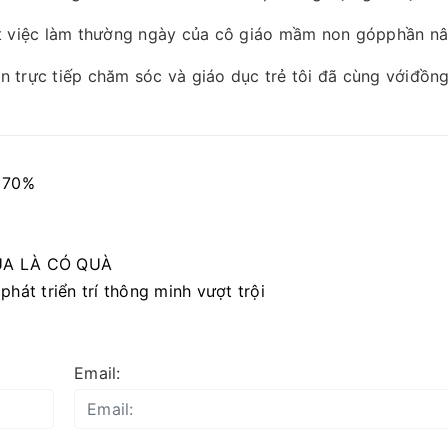
việc làm thường ngày của cô giáo mầm non gópphần nâng 
ên trực tiếp chăm sóc và giáo dục trẻ tôi đã cùng vớiđồ
 70%
UA LÀ CÓ QUÀ
át triển trí thông minh vượt trội
Email: