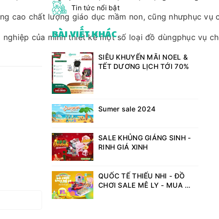
Tin tức nổi bật
cao chất lượng giáo dục mầm non, cũng nhưphục vụ cho ph
BÀI VIẾT KHÁC
ng nghiệp của mình thiết kế một số loại đồ dùngphục vụ 
SIÊU KHUYẾN MÃI NOEL &
TẾT DƯƠNG LỊCH TỚI 70%
Sumer sale 2024
SALE KHỦNG GIÁNG SINH -
RINH GIÁ XINH
QUỐC TẾ THIẾU NHI - ĐỒ
CHƠI SALE MÊ LY - MUA LÀ
CÓ QUÀ