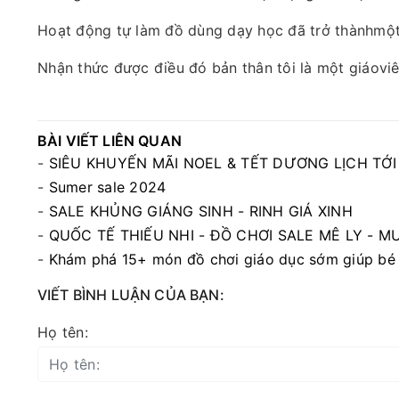
Hoạt động tự làm đồ dùng dạy học đã trở thànhmột 
Nhận thức được điều đó bản thân tôi là một giáovi
BÀI VIẾT LIÊN QUAN
-
SIÊU KHUYẾN MÃI NOEL & TẾT DƯƠNG LỊCH TỚI
-
Sumer sale 2024
-
SALE KHỦNG GIÁNG SINH - RINH GIÁ XINH
-
QUỐC TẾ THIẾU NHI - ĐỒ CHƠI SALE MÊ LY - M
-
Khám phá 15+ món đồ chơi giáo dục sớm giúp bé ph
VIẾT BÌNH LUẬN CỦA BẠN:
Họ tên: