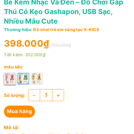
Bé Kèm Nhạc Và Đèn – Đồ Chơi Gắp
Thú Có Kẹo Gashapon, USB Sạc,
Nhiều Mẫu Cute
Thương hiệu:
Đồ chơi trẻ em sáng tạo X-KIDS
398.000₫
750.000₫
Tiết kiệm:
352.000₫
màu sắc
–
+
Số lượng:
Mua hàng
Mô tả: