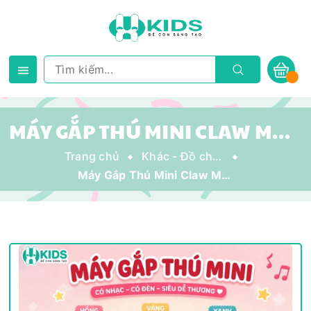
MÁY GẮP THÚ MINI CLAW MACHINE CHO BÉ KÈM NHẠC VÀ ĐÈN – ĐỒ CHƠI GẮP THÚ CÓ KẸO GASHAPON, USB SẠC, NHIỀU MẪU CUTE
Trang chủ
Khác - Đồ chơi vận động & Ngoài trời
Máy Gắp Thú Mini Claw Machine Cho Bé Kèm Nhạc Và Đèn – Đồ Chơi Gắp Thú Có Kẹo Gashapon, USB Sạc, Nhiều Mẫu Cute