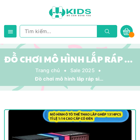
ĐỒ CHƠI MÔ HÌNH LẮP RÁP SIÊU XE Ô TÔ THỂ THAO LAMBO CYBERPUNK LAM TỈ LỆ 1:14 1314 PCS CÓ ĐÈN LED CỬA MỞ LÊN CHO BÉ
Trang chủ
Sale 2025
Đồ chơi mô hình lắp ráp siêu xe ô tô thể thao Lambo Cyberpunk Lam tỉ lệ 1:14 1314 PCS có đèn LED cửa mở lên cho bé