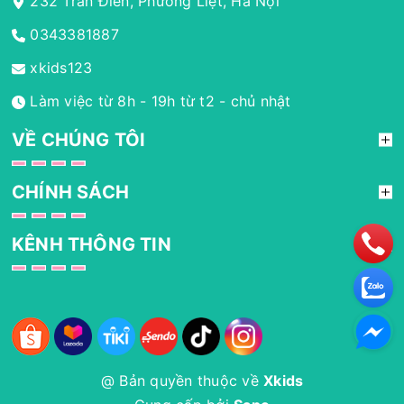
232 Trần Điền, Phương Liệt, Hà Nội
0343381887
xkids123
Làm việc từ 8h - 19h từ t2 - chủ nhật
VỀ CHÚNG TÔI
CHÍNH SÁCH
KÊNH THÔNG TIN
@ Bản quyền thuộc về
Xkids