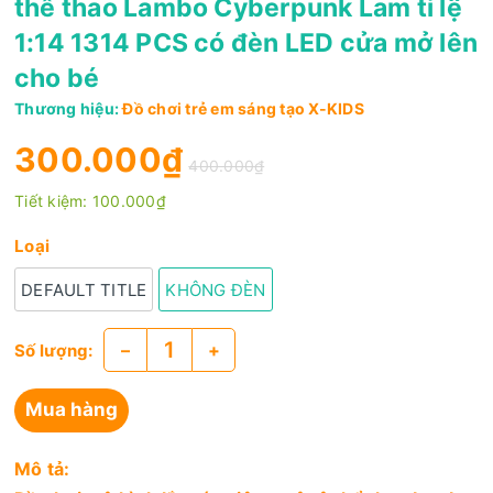
thể thao Lambo Cyberpunk Lam tỉ lệ
1:14 1314 PCS có đèn LED cửa mở lên
cho bé
Thương hiệu:
Đồ chơi trẻ em sáng tạo X-KIDS
300.000₫
400.000₫
Tiết kiệm:
100.000₫
Loại
DEFAULT TITLE
KHÔNG ĐÈN
–
+
Số lượng:
Mua hàng
Mô tả: