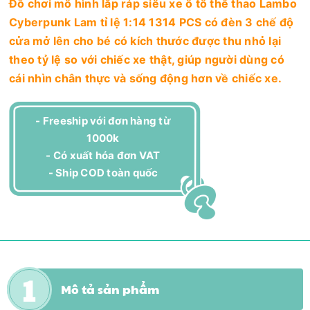
Đồ chơi mô hình lắp ráp siêu xe ô tô thể thao Lambo
Cyberpunk Lam tỉ lệ 1:14 1314 PCS có đèn 3 chế độ
cửa mở lên cho bé có kích thước được thu nhỏ lại
theo tỷ lệ so với chiếc xe thật, giúp người dùng có
cái nhìn chân thực và sống động hơn về chiếc xe.
- Freeship với đơn hàng từ
1000k
- Có xuất hóa đơn VAT
- Ship COD toàn quốc
Mô tả sản phẩm